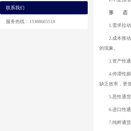
联系我们
形 态
服务热线：15388665518
1.需求
2.成本
的现象。
3.资产
4.停滞性
缺乏效率，更
5.恶性通货
6.进口性
7.纯粹通