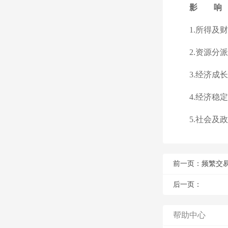
影 响
1.所得及
2.资源分
3.经济成
4.经济稳
5.社会及
前一页：
频繁交
后一页：
帮助中心