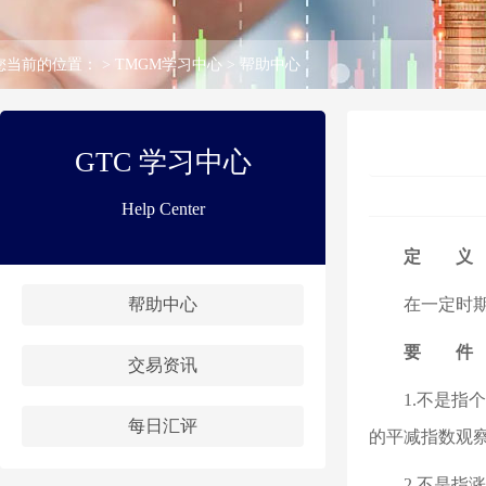
您当前的位置：
>
TMGM学习中心
>
帮助中心
GTC 学习中心
Help Center
定 义
帮助中心
在一定时
要 件
交易资讯
1.不是
每日汇评
的平减指数观
2.不是