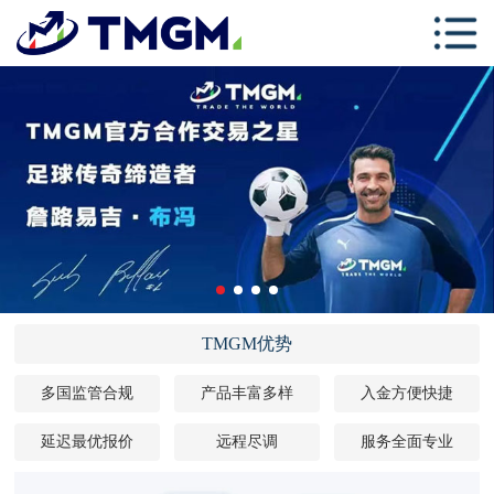
首页
关于TMGM
交易中心
学习中心
跟单社区
联系我们
TMGM优势
多国监管合规
产品丰富多样
入金方便快捷
延迟最优报价
远程尽调
服务全面专业