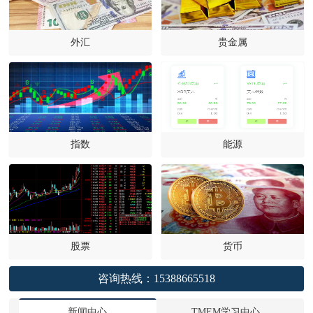
外汇
贵金属
指数
能源
股票
货币
咨询热线：
15388665518
新闻中心
TMEM学习中心